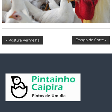
P
Frango de Corte
Postura Vermelha
o
s
t
n
a
v