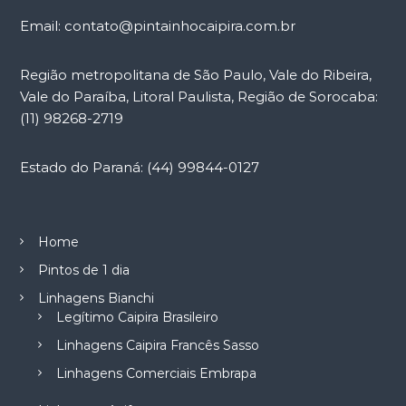
i
Email: contato@pintainhocaipira.com.br
g
Região metropolitana de São Paulo, Vale do Ribeira,
Vale do Paraíba, Litoral Paulista, Região de Sorocaba:
a
(11) 98268-2719
t
Estado do Paraná: (44) 99844-0127
i
o
Home
n
Pintos de 1 dia
Linhagens Bianchi
Legítimo Caipira Brasileiro
Linhagens Caipira Francês Sasso
Linhagens Comerciais Embrapa