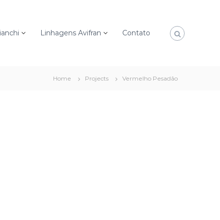
ianchi
Linhagens Avifran
Contato
Home
Projects
Vermelho Pesadão